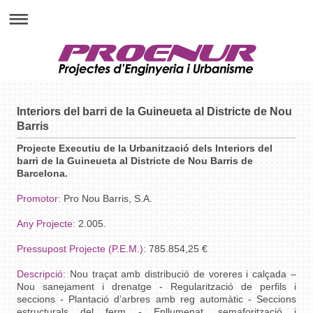
Interiors del barri de la Guineueta al Districte de Nou
Barris
Projecte Executiu de la Urbanització dels Interiors del
barri de la Guineueta al Districte de Nou Barris de
Barcelona.
Promotor:
Pro Nou Barris, S.A.
Any Projecte:
2.005.
Pressupost Projecte (P.E.M.):
785.854,25 €
Descripció:
Nou traçat amb distribució de voreres i calçada –
Nou sanejament i drenatge - Regularització de perfils i
seccions - Plantació d’arbres amb reg automàtic - Seccions
estructurals del ferm - Enllumenat, semaforització i