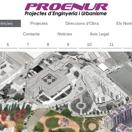
rències
Projectes
Direccions d'Obra
Els Nost
Contacte
Noticies
Avis Legal
6
7
8
9
10
11