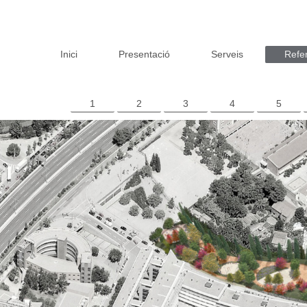
Inici
Presentació
Serveis
Refe
1
2
3
4
5