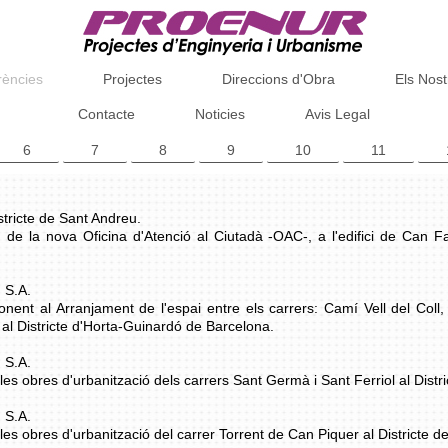
rències
Projectes
Direccions d'Obra
Els Nost
Contacte
Noticies
Avis Legal
6
7
8
9
10
11
stricte de Sant Andreu.
u de la nova Oficina d'Atenció al Ciutadà -OAC-, a l'edifici de Can 
 S.A.
ponent al Arranjament de l'espai entre els carrers: Camí Vell del Col
al Districte d'Horta-Guinardó de Barcelona.
 S.A.
a les obres d'urbanització dels carrers Sant Germà i Sant Ferriol al Dist
 S.A.
a les obres d'urbanització del carrer Torrent de Can Piquer al Districte 