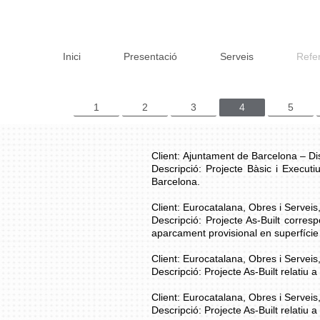
Inici
Presentació
Serveis
Refe
1
2
3
4
5
Client: Ajuntament de Barcelona – Di
Descripció: Projecte Bàsic i Executi
Barcelona.
Client: Eurocatalana, Obres i Serveis,
Descripció: Projecte As-Built corres
aparcament provisional en superfície 
Client: Eurocatalana, Obres i Serveis,
Descripció: Projecte As-Built relatiu 
Client: Eurocatalana, Obres i Serveis,
Descripció: Projecte As-Built relatiu 