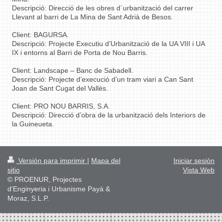
Descripció: Direcció de les obres d´urbanització del carrer
Llevant al barri de La Mina de Sant Adrià de Besos.
Client: BAGURSA.
Descripció: Projecte Executiu d’Urbanització de la UA VIII i UA
IX i entorns al Barri de Porta de Nou Barris.
Client: Landscape – Banc de Sabadell.
Descripció: Projecte d’execució d’un tram viari a Can Sant
Joan de Sant Cugat del Vallès.
Client: PRO NOU BARRIS, S.A.
Descripció: Direcció d’obra de la urbanització dels Interiors de
la Guineueta.
Versión para imprimir
|
Mapa del
Iniciar sesión
sitio
Vista Web
© PROENUR, Projectes
d'Enginyeria i Urbanisme Payà &
Moraz, S.L.P.